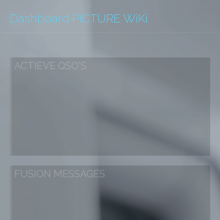
Dashboard
PICTURE
WiKi
ACTIEVE QSO'S
FUSION MESSAGES