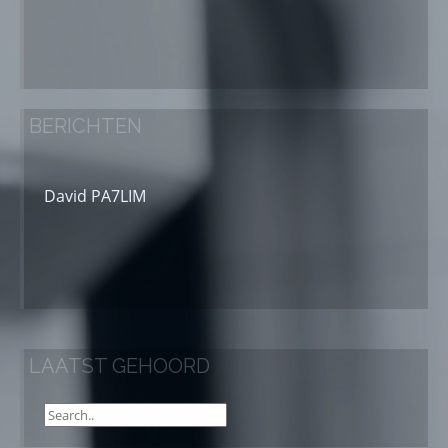
BERICHTEN
David PA7LIM
LAATST GEHOORD